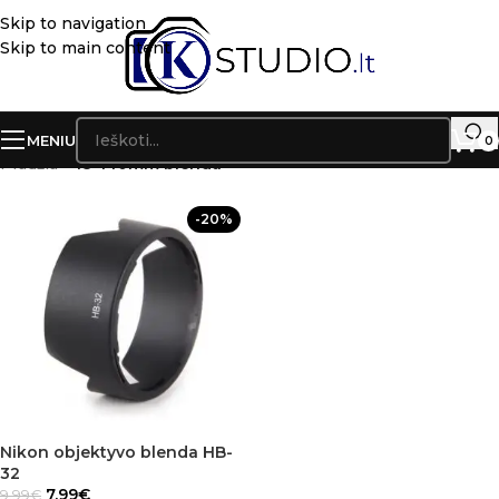
Skip to navigation
Skip to main content
MENIU
0
Pradžia
»
18-140mm blenda
-20%
Nikon objektyvo blenda HB-
32
7.99
€
9.99
€