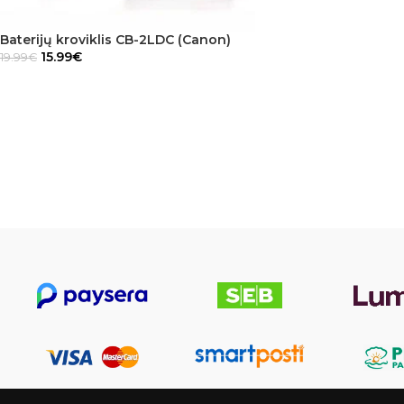
Baterijų kroviklis CB-2LDC (Canon)
15.99
€
19.99
€