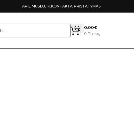
APIE MUS
D.U.K.
KONTAKTAI
PRISTATYMAS
0.00
€
0
Prekių