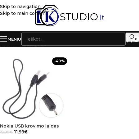
Skip to navigation
Skip to main content
MENIU
0
Pradžia
»
1209 laidas
-40%
Nokia USB krovimo laidas
11.99
€
19.99
€