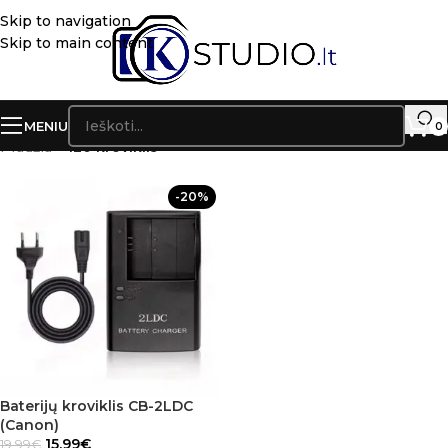
Skip to navigation
Skip to main content
MENIU
0
Pradžia
»
120 kroviklis
-20%
Baterijų kroviklis CB-2LDC
(Canon)
15.99
€
19.99
€