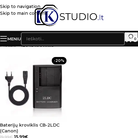
Skip to navigation
Skip to main content
MENIU
0
Pradžia
»
120 IS kroviklis
-20%
Baterijų kroviklis CB-2LDC
(Canon)
15.99
€
19.99
€