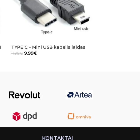
1
TYPE C – Mini USB kabelis laidas
Objektyvo prie
9.99
€
dydžiai)
11.99
€
5.99
€
–
8.99
€
KONTAKTAI