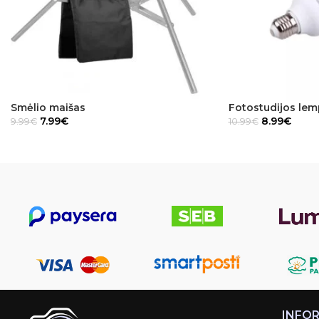
Smėlio maišas
Fotostudijos le
7.99
€
8.99
€
9.99
€
10.99
€
INFO