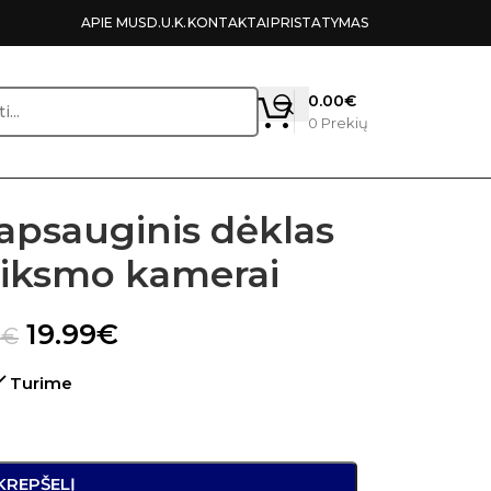
APIE MUS
D.U.K.
KONTAKTAI
PRISTATYMAS
0.00
€
0
Prekių
apsauginis dėklas
eiksmo kamerai
19.99
€
9
€
Turime
 KREPŠELĮ