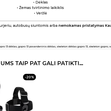
• Dėklas
• Žemas tvirtinimo laikiklis
• Veržlė
urjeriu, autobusų siuntomis arba
nemokamas pristatymas Ka
opro 13 dėklas
,
gopro 13 povandeninis dėklas
,
skeleton dėklas gopro 13
,
skeleton gopro
,
w
JUMS TAIP PAT GALI PATIKTI…
-20%