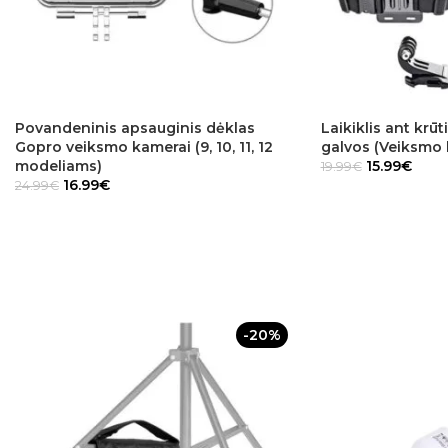
Povandeninis apsauginis dėklas
Laikiklis ant krūti
Gopro veiksmo kamerai (9, 10, 11, 12
galvos (Veiksmo 
modeliams)
15.99
€
19.99
€
16.99
€
24.99
€
-20%