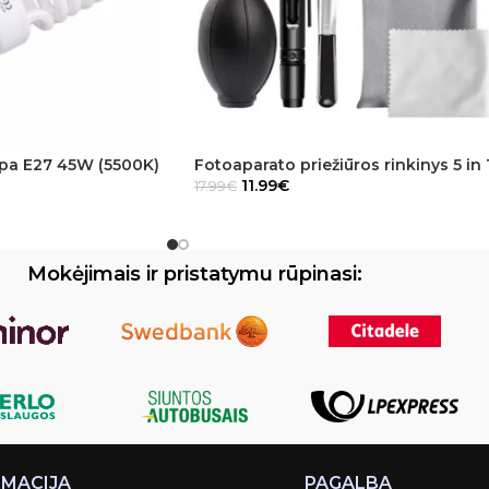
mpa E27 45W (5500K)
Fotoaparato priežiūros rinkinys 5 in 
11.99
€
17.99
€
Mokėjimais ir pristatymu rūpinasi:
RMACIJA
PAGALBA