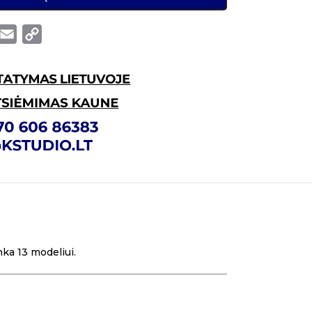
Email
Copy
Link
ka 13 modeliui.