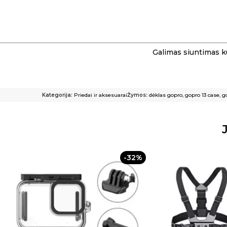
Galimas siuntimas k
Kategorija:
Priedai ir aksesuarai
Žymos:
dėklas gopro
,
gopro 13 case
,
g
-32%