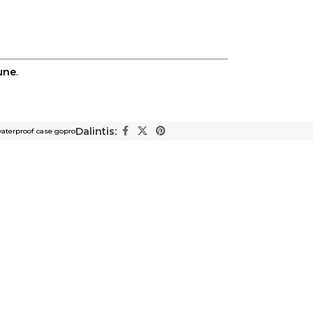
une
.
Dalintis:
aterproof case gopro