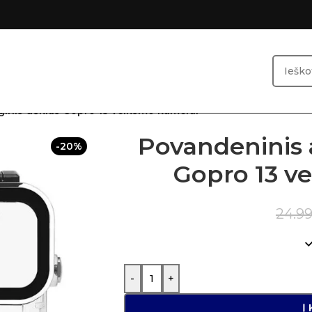
inis dėklas Gopro 13 veiksmo kamerai
Povandeninis 
-20%
Gopro 13 v
24.9
-
+
Į