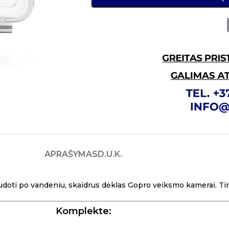
APRAŠYMAS
D.U.K.
doti po vandeniu, skaidrus dėklas Gopro veiksmo kamerai. Tin
Komplekte: