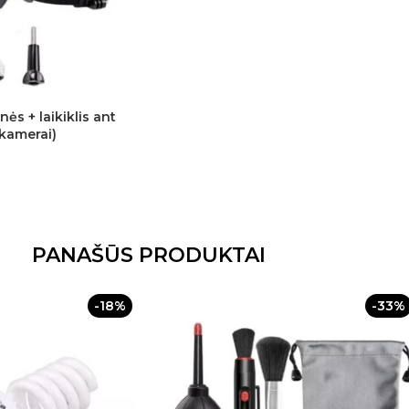
nės + laikiklis ant
kamerai)
PANAŠŪS PRODUKTAI
-18%
-33%