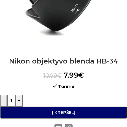
Nikon objektyvo blenda HB-34
7.99
€
10.99
€
Turime
-
+
Į KREPŠELĮ