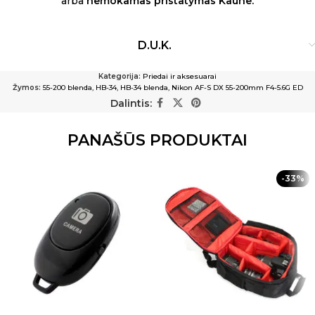
arba
nemokamas pristatymas Kaune.
D.U.K.
Kategorija:
Priedai ir aksesuarai
Žymos:
55-200 blenda
,
HB-34
,
HB-34 blenda
,
Nikon AF-S DX 55-200mm F4-5.6G ED
Dalintis:
PANAŠŪS PRODUKTAI
-33%