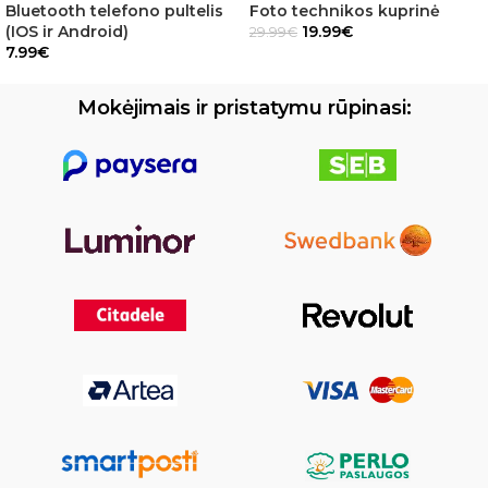
Bluetooth telefono pultelis
Foto technikos kuprinė
(IOS ir Android)
19.99
€
29.99
€
7.99
€
Mokėjimais ir pristatymu rūpinasi: