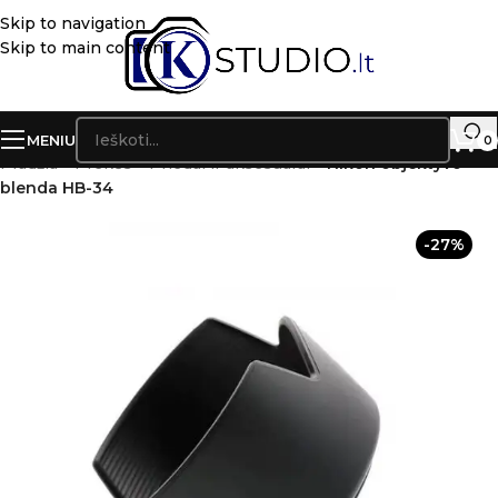
Skip to navigation
Skip to main content
MENIU
0
Pradžia
»
Prekės
»
Priedai ir aksesuarai
»
Nikon objektyvo
blenda HB-34
-27%