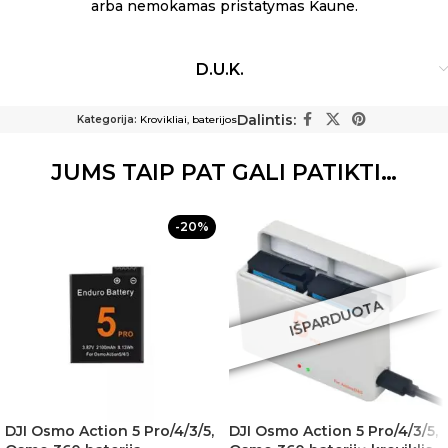
arba nemokamas pristatymas Kaune.
D.U.K.
Dalintis:
Kategorija:
Krovikliai, baterijos
JUMS TAIP PAT GALI PATIKTI…
-20%
IŠPARDUOTA
DJI Osmo Action 5 Pro/4/3/5,
DJI Osmo Action 5 Pro/4/3/5,