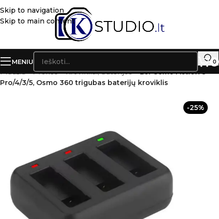
Skip to navigation
Skip to main content
MENIU
0
Pradžia
»
Prekės
»
Krovikliai, baterijos
»
DJI Osmo Action 5
Pro/4/3/5, Osmo 360 trigubas baterijų kroviklis
-25%