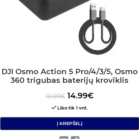
DJI Osmo Action 5 Pro/4/3/5, Osmo
360 trigubas baterijų kroviklis
14.99
€
19.99
€
Liko tik 1 vnt.
Į KREPŠELĮ