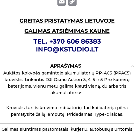
Email
Copy
Link
APRAŠYMAS
Aukštos kokybės gamintojo akumuliatorių PP-AC5 (PPAC5)
kroviklis, tinkantis DJI Osmo Action 3, 4, 5 ir 5 Pro kamerų
baterijoms. Vienu metu galima krauti vieną, du arba tris
akumuliatorius.
Kroviklis turi įsikrovimo indikatorių, tad kai baterija pilna
pamatysite žalią lemputę. Pridedamas Type-c laidas.
Galimas siuntimas paštomatais, kurjeriu, autobusų siuntomis