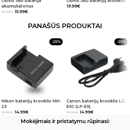
Osmo 360 baterija
Osmo 360 baterijų kroviklis
akumuliatorius
19.99
€
15.99
€
19.99
€
PANAŠŪS PRODUKTAI
-25%
-25%
Nikon baterijų kroviklis MH-
Canon baterijų kroviklis LC-
23
E5C (LP-E5)
14.99
€
14.99
€
19.99
€
19.99
€
Mokėjimais ir pristatymu rūpinasi: