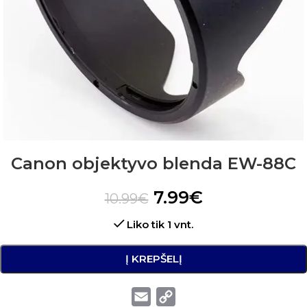
Canon objektyvo blenda EW-88C
7.99
€
10.99
€
Liko tik 1 vnt.
Į KREPŠELĮ
Email
Copy