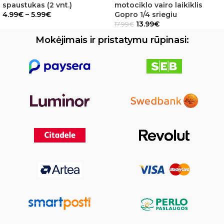
spaustukas (2 vnt.)
motociklo vairo laikiklis
4.99
€
–
5.99
€
Gopro 1/4 sriegiu
13.99
€
17.99
€
Mokėjimais ir pristatymu rūpinasi: