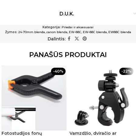
D.U.K.
Kategorija:
Priedai ir aksesuarai
Žymos:
24-70mm blenda
,
canon blenda
,
EW-88C
,
EW-88C blenda
,
EW88C blenda
Dalintis:
PANAŠŪS PRODUKTAI
-40%
-22%
Fotostudijos fonų
Vamzdžio, dviračio ar