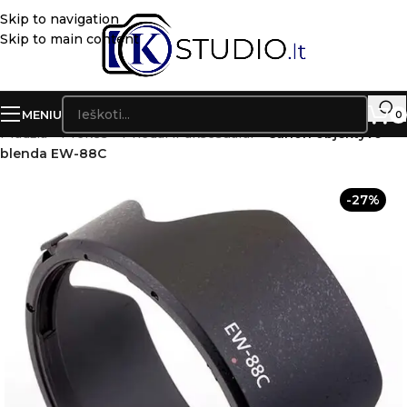
Skip to navigation
Skip to main content
MENIU
0
Pradžia
»
Prekės
»
Priedai ir aksesuarai
»
Canon objektyvo
blenda EW-88C
-27%