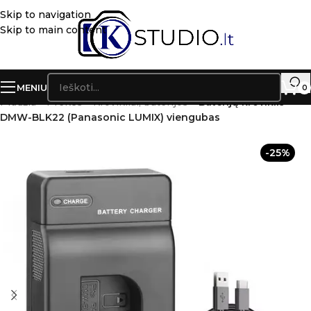
Skip to navigation
Skip to main content
MENIU
0
Pradžia
»
Prekės
»
Krovikliai, baterijos
»
Baterijų kroviklis
DMW-BLK22 (Panasonic LUMIX) viengubas
-25%