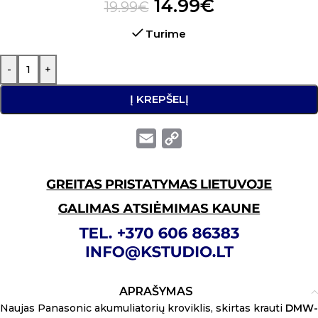
14.99
€
19.99
€
Turime
-
+
Į KREPŠELĮ
Email
Copy
Link
APRAŠYMAS
Naujas Panasonic akumuliatorių kroviklis, skirtas krauti
DMW-