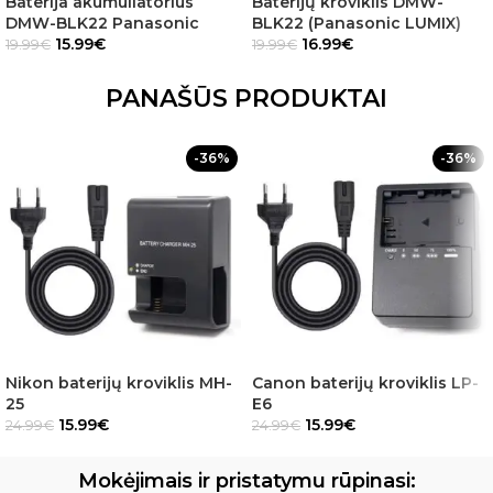
Baterija akumuliatorius
Baterijų kroviklis DMW-
DMW-BLK22 Panasonic
BLK22 (Panasonic LUMIX)
15.99
€
16.99
€
19.99
€
19.99
€
PANAŠŪS PRODUKTAI
-36%
-36%
Nikon baterijų kroviklis MH-
Canon baterijų kroviklis LP-
25
E6
15.99
€
15.99
€
24.99
€
24.99
€
Mokėjimais ir pristatymu rūpinasi: