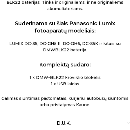
BLK22
baterijas. Tinka ir originaliems, ir ne originaliems
akumuliatoriams.
Suderinama su šiais Panasonic Lumix
fotoaparatų modeliais:
LUMIX DC-S5, DC-GH5 II, DC-GH6, DC-S5K ir kitais su
DMWBLK22 baterija.
Komplektą sudaro:
1 x DMW-BLK22 kroviklio blokelis
1 x USB laidas
Galimas siuntimas paštomatais, kurjeriu, autobusų siuntomis
arba pristatymas Kaune.
D.U.K.