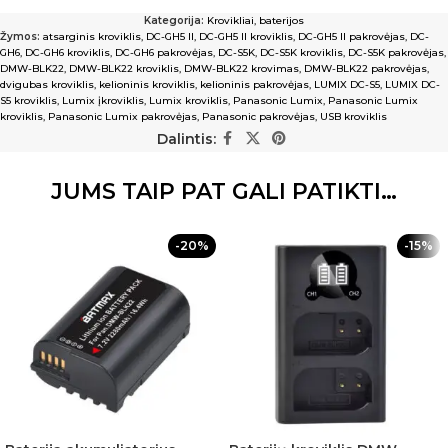
Kategorija:
Krovikliai, baterijos
Žymos:
atsarginis kroviklis
,
DC-GH5 II
,
DC-GH5 II kroviklis
,
DC-GH5 II pakrovėjas
,
DC-
GH6
,
DC-GH6 kroviklis
,
DC-GH6 pakrovėjas
,
DC-S5K
,
DC-S5K kroviklis
,
DC-S5K pakrovėjas
,
DMW-BLK22
,
DMW-BLK22 kroviklis
,
DMW-BLK22 krovimas
,
DMW-BLK22 pakrovėjas
,
dvigubas kroviklis
,
kelioninis kroviklis
,
kelioninis pakrovėjas
,
LUMIX DC-S5
,
LUMIX DC-
S5 kroviklis
,
Lumix įkroviklis
,
Lumix kroviklis
,
Panasonic Lumix
,
Panasonic Lumix
kroviklis
,
Panasonic Lumix pakrovėjas
,
Panasonic pakrovėjas
,
USB kroviklis
Dalintis:
JUMS TAIP PAT GALI PATIKTI…
-20%
-15%