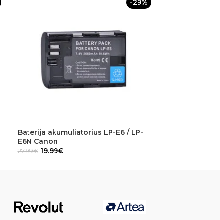
-29%
Baterija akumuliatorius LP-E6 / LP-
Baterijų krov
E6N Canon
(Panasonic)
19.99
€
14.99
€
27.99
€
19.99
€