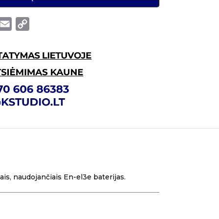
Email
Copy
Link
s, naudojančiais En-el3e baterijas.