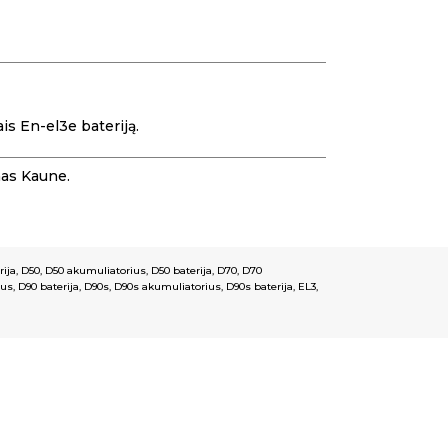
s En-el3e bateriją.
mas Kaune.
rija
,
D50
,
D50 akumuliatorius
,
D50 baterija
,
D70
,
D70
ius
,
D90 baterija
,
D90s
,
D90s akumuliatorius
,
D90s baterija
,
EL3
,