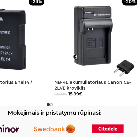
-23%
-20%
torius Enel14 /
NB-4L akumuliatoriaus Canon CB-
2LVE kroviklis
15.99
€
19.99
€
Mokėjimais ir pristatymu rūpinasi: