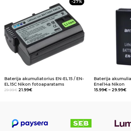
-27%
Baterija akumuliatorius EN-EL15 / EN-
Baterija akumulia
EL15C Nikon fotoaparatams
Enel14a Nikon
21.99
€
15.99
€
–
29.99
€
29.99
€