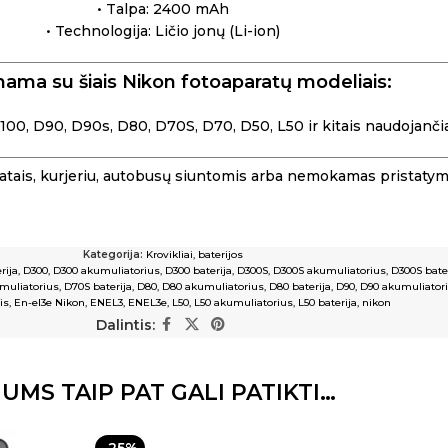
• Talpa: 2400 mAh
• Technologija: Ličio jonų (Li-ion)
nama su šiais Nikon fotoaparatų modeliais:
, D90, D90s, D80, D70S, D70, D50, L50 ir kitais naudojančiai
tais, kurjeriu, autobusų siuntomis arba nemokamas pristaty
Kategorija:
Krovikliai, baterijos
rija
,
D300
,
D300 akumuliatorius
,
D300 baterija
,
D300S
,
D300S akumuliatorius
,
D300S bate
muliatorius
,
D70S baterija
,
D80
,
D80 akumuliatorius
,
D80 baterija
,
D90
,
D90 akumuliator
is
,
En-el3e Nikon
,
ENEL3
,
ENEL3e
,
L50
,
L50 akumuliatorius
,
L50 baterija
,
nikon
Dalintis:
JUMS TAIP PAT GALI PATIKTI…