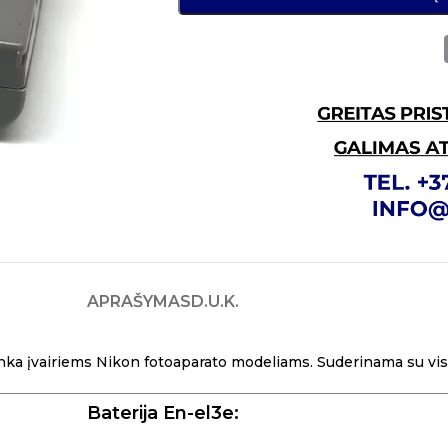
APRAŠYMAS
D.U.K.
ka įvairiems Nikon fotoaparato modeliams. Suderinama su visai
Baterija En-el3e: