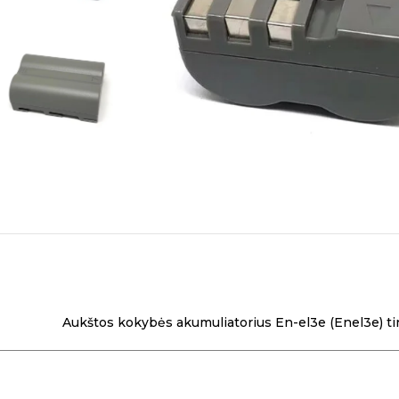
Aukštos kokybės akumuliatorius En-el3e (Enel3e) tin