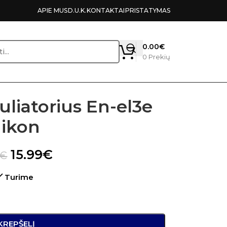
APIE MUS
D.U.K.
KONTAKTAI
PRISTATYMAS
0.00
€
0
Prekių
uliatorius En-el3e
ikon
15.99
€
€
Turime
 KREPŠELĮ