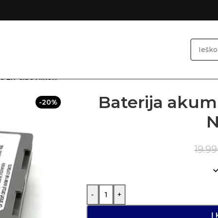
us En-el3e Nikon
Baterija akum
-20%
N
19.99
-
+
Į