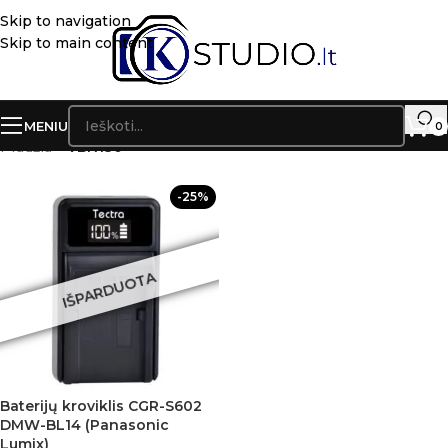
Skip to navigation
Skip to main content
MENIU
0
Pradžia
»
VBN130
-25%
IŠPARDUOTA
Baterijų kroviklis CGR-S602
DMW-BL14 (Panasonic
Lumix)