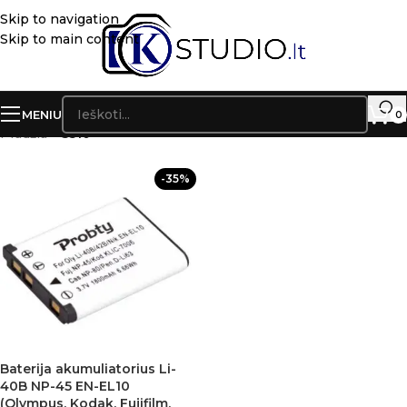
Skip to navigation
Skip to main content
MENIU
0
Pradžia
»
S510
-35%
Baterija akumuliatorius Li-
40B NP-45 EN-EL10
(Olympus, Kodak, Fujifilm,