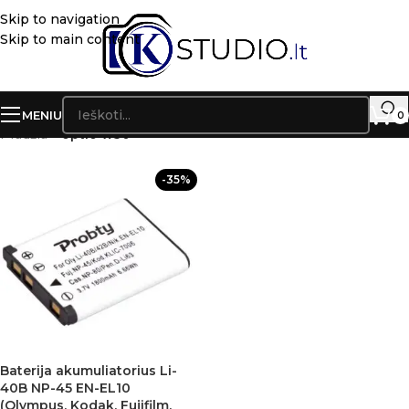
Skip to navigation
Skip to main content
MENIU
0
Pradžia
»
optio w30
-35%
Baterija akumuliatorius Li-
40B NP-45 EN-EL10
(Olympus, Kodak, Fujifilm,