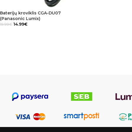
Baterijų kroviklis CGA-DU07
(Panasonic Lumix)
14.99
€
19.99
€