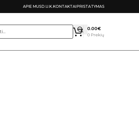
APIE MUS
D.U.K.
KONTAKTAI
PRISTATYMAS
0.00
€
0
Prekių