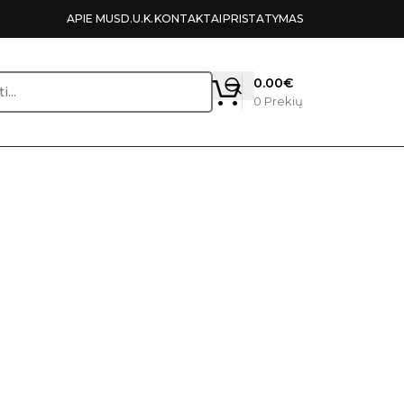
APIE MUS
D.U.K.
KONTAKTAI
PRISTATYMAS
0.00
€
0
Prekių