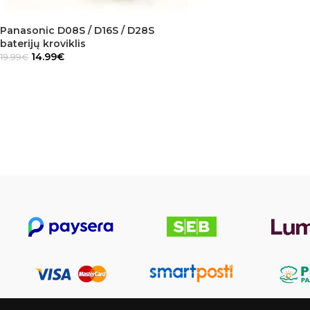
Panasonic D08S / D16S / D28S
baterijų kroviklis
14.99
€
19.99
€