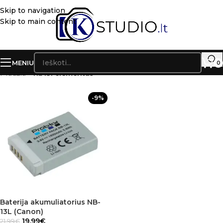
Skip to navigation
Skip to main content
MENIU
0
Pradžia
»
nb13l elementas
-9%
Baterija akumuliatorius NB-
13L (Canon)
19.99
€
21.99
€