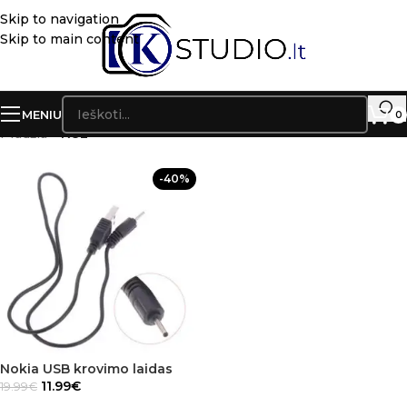
Skip to navigation
Skip to main content
MENIU
0
Pradžia
»
N82
-40%
Nokia USB krovimo laidas
11.99
€
19.99
€