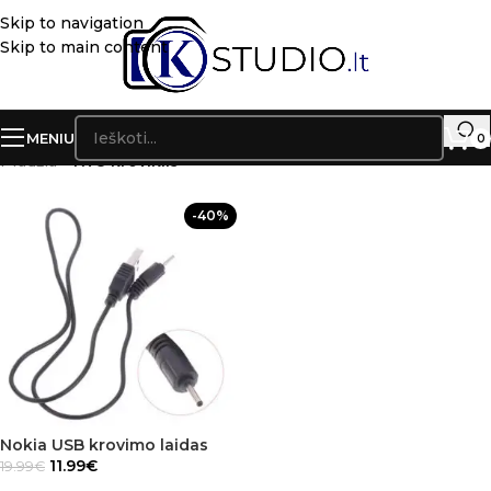
Skip to navigation
Skip to main content
MENIU
0
Pradžia
»
N78 kroviklis
-40%
Nokia USB krovimo laidas
11.99
€
19.99
€