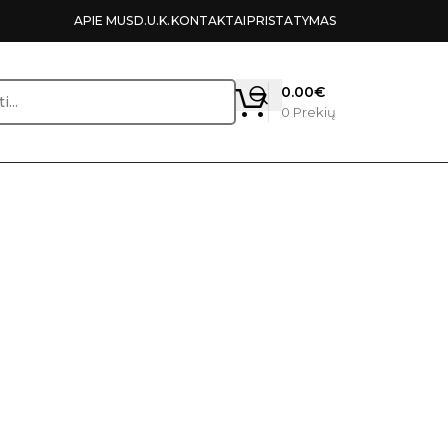
APIE MUS
D.U.K.
KONTAKTAI
PRISTATYMAS
0.00
€
0
Prekių