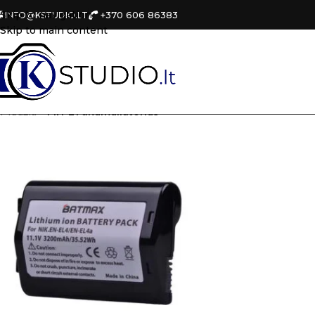
Skip to navigation
+370 606 86383
INFO@KSTUDIO.LT
Skip to main content
Pradžia
»
MH-21 akumuliatorius