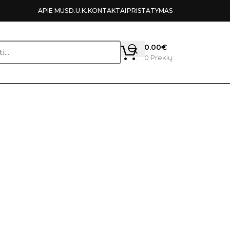
APIE MUS
D.U.K.
KONTAKTAI
PRISTATYMAS
0.00
€
0
Prekių