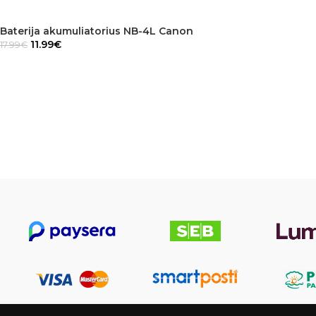
Baterija akumuliatorius NB-4L Canon
11.99
€
17.99
€