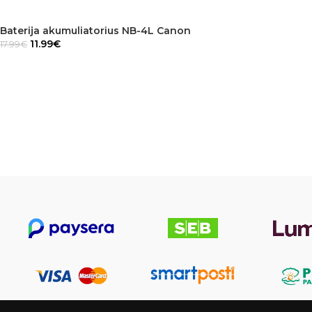
Baterija akumuliatorius NB-4L Canon
11.99
€
17.99
€