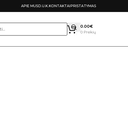
APIE MUS
D.U.K.
KONTAKTAI
PRISTATYMAS
0.00
€
0
Prekių