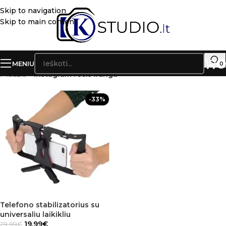
Skip to navigation
Skip to main content
MENIU
0
Pradžia
»
instagram reels iranga
-33%
Telefono stabilizatorius su
universaliu laikikliu
19.99
€
29.99
€