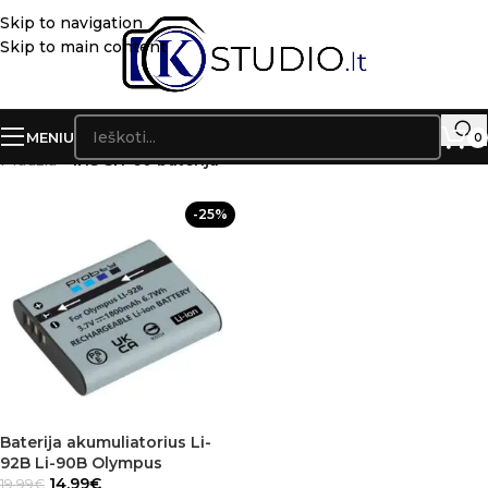
Skip to navigation
Skip to main content
MENIU
0
Pradžia
»
iHS SH-60 baterija
-25%
Baterija akumuliatorius Li-
92B Li-90B Olympus
14.99
€
19.99
€