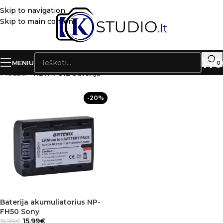
Skip to navigation
Skip to main content
MENIU
0
Pradžia
»
HDR-TG1E baterija
-20%
Baterija akumuliatorius NP-
FH50 Sony
15.99
€
19.99
€