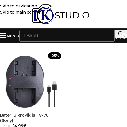
Skip to navigation
Skip to main content
MENIU
0
Pradžia
»
HDR-CX230 kroviklis
-25%
Baterijų kroviklis FV-70
(Sony)
14.99
€
19.99
€