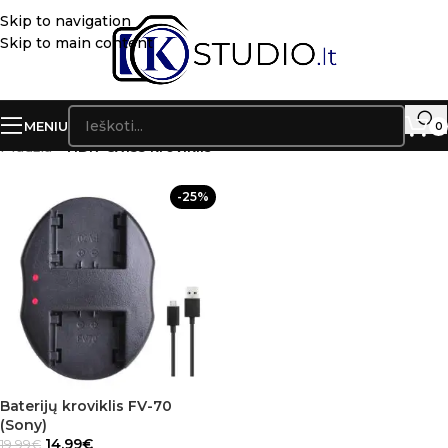
Skip to navigation
Skip to main content
MENIU
0
Pradžia
»
HDR-CX155 kroviklis
-25%
Baterijų kroviklis FV-70
(Sony)
14.99
€
19.99
€