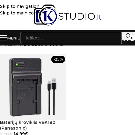
Skip to navigation
Skip to main content
MENIU
0
Pradžia
»
HDC-SD60 kroviklis
-25%
Baterijų kroviklis VBK180
(Panasonic)
14.99
€
19.99
€