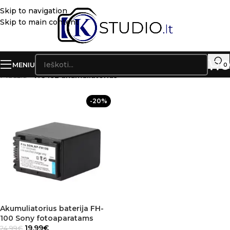
Skip to navigation
Skip to main content
MENIU
0
Pradžia
»
HC45E akumuliatorius
-20%
Akumuliatorius baterija FH-
100 Sony fotoaparatams
19.99
€
24.99
€