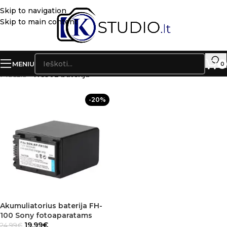
Skip to navigation
Skip to main content
MENIU
0
Pradžia
»
HC30L baterija
-20%
Akumuliatorius baterija FH-
100 Sony fotoaparatams
19.99
€
24.99
€