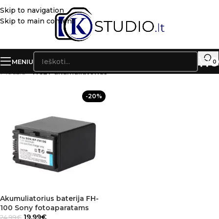
Skip to navigation
Skip to main content
MENIU
0
Pradžia
»
HC27 akumuliatorius
-20%
Akumuliatorius baterija FH-
100 Sony fotoaparatams
19.99
€
24.99
€