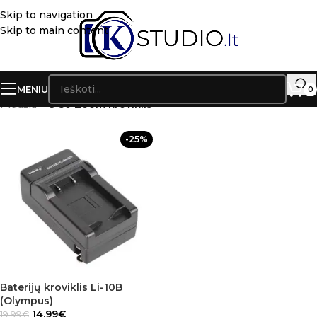
Skip to navigation
Skip to main content
MENIU
0
Pradžia
»
C-50 Zoom kroviklis
-25%
Baterijų kroviklis Li-10B
(Olympus)
14.99
€
19.99
€