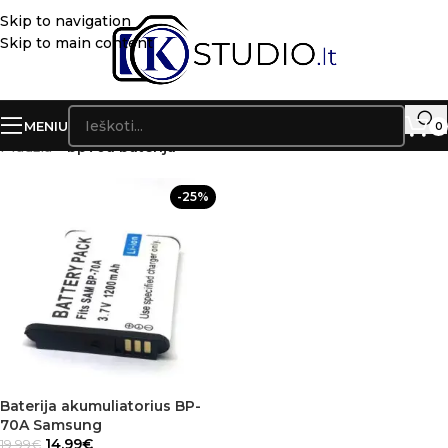
Skip to navigation
Skip to main content
MENIU
0
Pradžia
»
bp70a baterija
-25%
Baterija akumuliatorius BP-
70A Samsung
14.99
€
19.99
€