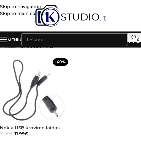
Skip to navigation
Skip to main content
MENIU
0
Pradžia
»
5700 kroviklis
-40%
Nokia USB krovimo laidas
11.99
€
19.99
€