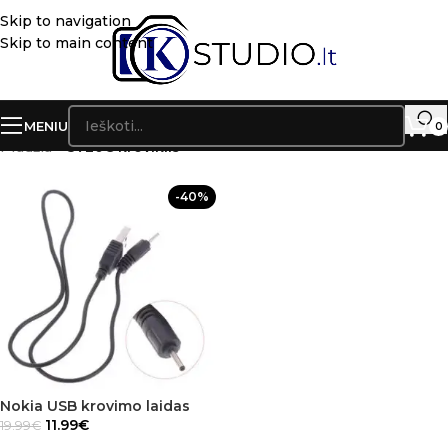
Skip to navigation
Skip to main content
MENIU
0
Pradžia
»
3720C kroviklis
-40%
Nokia USB krovimo laidas
11.99
€
19.99
€