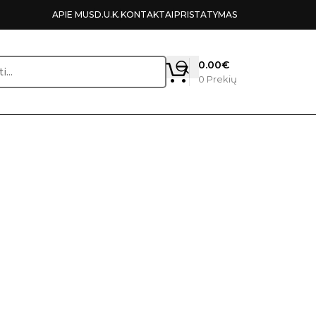
APIE MUS
D.U.K.
KONTAKTAI
PRISTATYMAS
0.00
€
0
Prekių