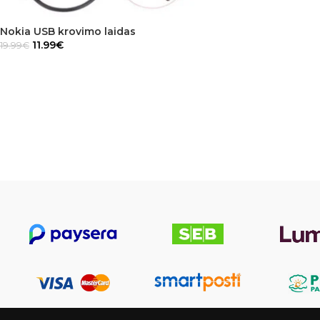
Nokia USB krovimo laidas
11.99
€
19.99
€