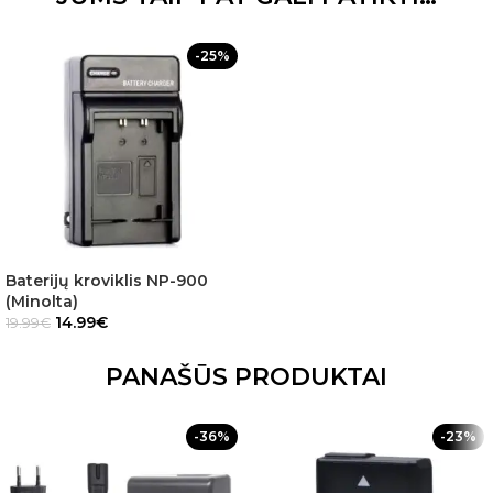
-25%
Baterijų kroviklis NP-900
(Minolta)
14.99
€
19.99
€
PANAŠŪS PRODUKTAI
-36%
-23%