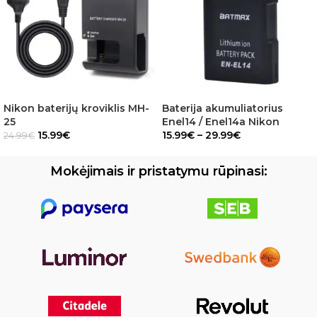
Nikon baterijų kroviklis MH-
Baterija akumuliatorius
25
Enel14 / Enel14a Nikon
15.99
€
15.99
€
–
29.99
€
24.99
€
Mokėjimais ir pristatymu rūpinasi: