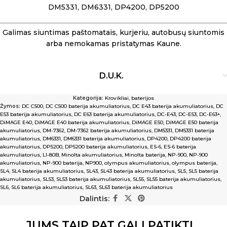
DM5331, DM6331, DP4200, DP5200
Galimas siuntimas paštomatais, kurjeriu, autobusų siuntomis
arba nemokamas pristatymas Kaune.
D.U.K.
Kategorija:
Krovikliai, baterijos
Žymos:
DC C500
,
DC C500 baterija akumuliatorius
,
DC E43 baterija akumuliatorius
,
DC
E53 baterija akumuliatorius
,
DC E63 baterija akumuliatorius
,
DC-E43
,
DC-E53
,
DC-E63+
,
DiMAGE E40
,
DiMAGE E40 baterija akumuliatorius
,
DiMAGE E50
,
DiMAGE E50 baterija
akumuliatorius
,
DM-7362
,
DM-7362 baterija akumuliatorius
,
DM5331
,
DM5331 baterija
akumuliatorius
,
DM6331
,
DM6331 baterija akumuliatorius
,
DP4200
,
DP4200 baterija
akumuliatorius
,
DP5200
,
DP5200 baterija akumuliatorius
,
ES-6
,
ES-6 baterija
akumuliatorius
,
LI-80B
,
Minolta akumuliatorius
,
Minolta baterija
,
NP-900
,
NP-900
akumuliatorius
,
NP-900 baterija
,
NP900
,
olympus akumuliatorius
,
olympus baterija
,
SL4
,
SL4 baterija akumuliatorius
,
SL43
,
SL43 baterija akumuliatorius
,
SL5
,
SL5 baterija
akumuliatorius
,
SL53
,
SL53 baterija akumuliatorius
,
SL55
,
SL55 baterija akumuliatorius
,
SL6
,
SL6 baterija akumuliatorius
,
SL63
,
SL63 baterija akumuliatorius
Dalintis:
JUMS TAIP PAT GALI PATIKTI…