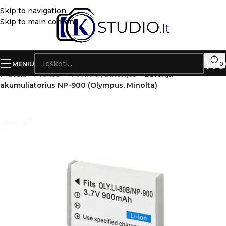
Skip to navigation
Skip to main content
MENIU
0
Pradžia
»
Prekės
»
Krovikliai, baterijos
»
Baterija
akumuliatorius NP-900 (Olympus, Minolta)